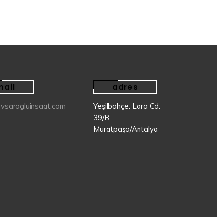
mail
adres
vsarogluinsaat.com
Yeşilbahçe, Lara Cd.
39/B,
Muratpaşa/Antalya