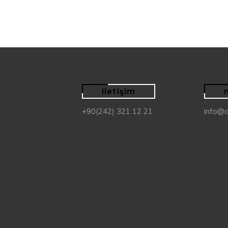
iletişim
+90(242) 321 12 21
info@a