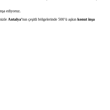
inşa ediyoruz.
mizle
Antalya’
nın çeşitli bölgelerinde 500’ü aşkın
konut inşa