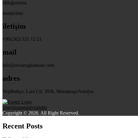
olduğumuza
inanıyoruz
iletişim
+90(242) 321 12 21
mail
info@avsarogluinsaat.com
adres
Yeşilbahçe, Lara Cd. 39/B, Muratpaşa/Antalya
share
instagram
youtube
Copyright © 2026. All Right Reserved.
Recent Posts