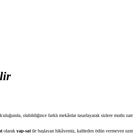
lir
yolculuğunda, olabildiğince farklı mekânlar tasarlayarak sizlere mutlu
at
olarak
yap-sat
ile başlayan hikâyemiz, kaliteden ödün vermeyen u