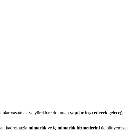
 zamanlar yaşatmak ve yüreklere dokunan
yapılar inşa ederek
geleceğe
zman kadromuzla
mimarlık
ve
iç mimarlık hizmetlerini
de bünyemize