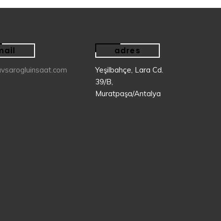
mail
adres
vsarogluinsaat.com
Yeşilbahçe, Lara Cd.
39/B,
Muratpaşa/Antalya