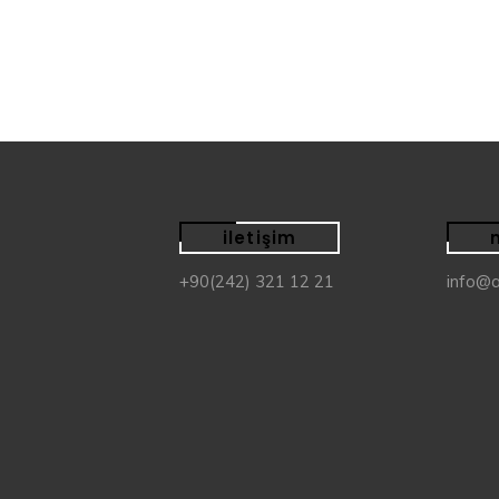
£
18.00
£
18.00
iletişim
+90(242) 321 12 21
info@a