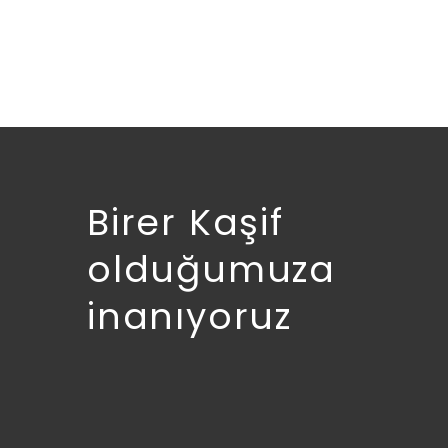
£
15.00
Birer Kaşif
olduğumuza
inanıyoruz