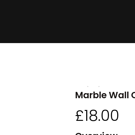
,
,
Dining
Gifts
Lighting
Marble Wall 
£
18.00