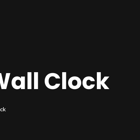
all Clock
ock