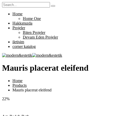
Home
Home One
Hakkımızda
Projeler
Biten Projeler
Devam Eden Projeler
iletişim
corner katalog
Mauris placerat eleifend
Home
Products
Mauris placerat eleifend
22%