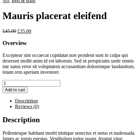
Art
,
Bed & Bath
Mauris placerat eleifend
£
45.00
£
35.00
Overview
Excepteur sint occaecat cupidatat non proident sunt in culpa qui
deserunt mollit anim id est laborum. Sed ut perspiciatis unde omnis
iste natus error sit voluptatem accusantium doloremque laudantium,
totam rem aperiam inventore.
Mauris
placerat
Add to cart
eleifend
quantity
Description
Reviews (0)
Description
Pellentesque habitant morbi tristique senectus et netus et malesuada
fames ac turpis egestas. Vestibulum tortor quam, feugiat vitae,