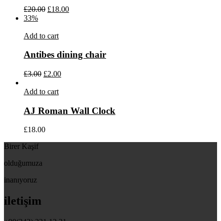
£
20.00
£
18.00
33%
Add to cart
Antibes dining chair
£
3.00
£
2.00
Add to cart
AJ Roman Wall Clock
£
18.00
Birer Kaşif
olduğumuza
inanıyoruz
iletişim